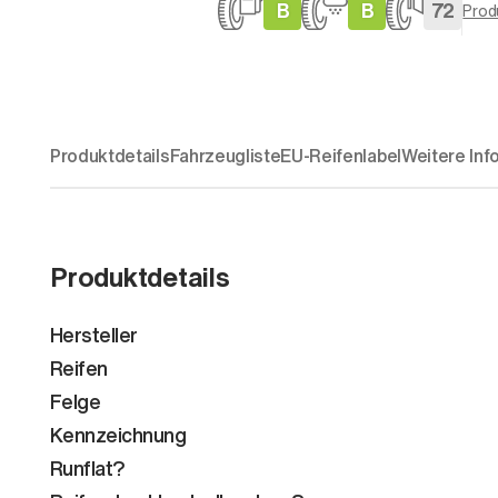
B
B
72
Prod
Produktdetails
Fahrzeugliste
EU-Reifenlabel
Weitere Inf
Produktdetails
Hersteller
Reifen
Felge
Kennzeichnung
Runflat?