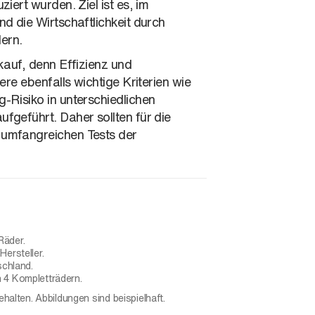
iert wurden. Ziel ist es, im
d die Wirtschaftlichkeit durch
dern.
kauf, denn Effizienz und
re ebenfalls wichtige Kriterien wie
-Risiko in unterschiedlichen
fgeführt. Daher sollten für die
 umfangreichen Tests der
Räder.
ersteller.
schland.
 4 Kompletträdern.
ehalten. Abbildungen sind beispielhaft.