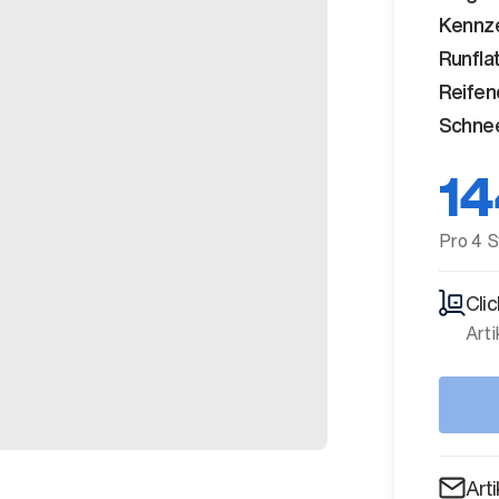
Kennz
Runfla
Reifen
Schnee
14
Pro 4 S
Cli
Arti
Art