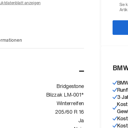
uktdatenblatt anzeigen
Sie 
Artik
ormationen
BMW 
BMW 
Bridgestone
Runf
Blizzak LM-001*
3 Ja
Winterreifen
Kost
Gewi
205/60 R 16
Kost
Ja
Kost