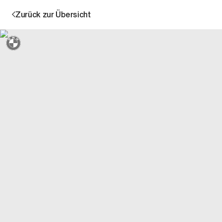
Zurück zur Übersicht
Sternmarkiert + 3 Jahre Garantie
Aktion
Unternehmen
Standorte
Karriere
News