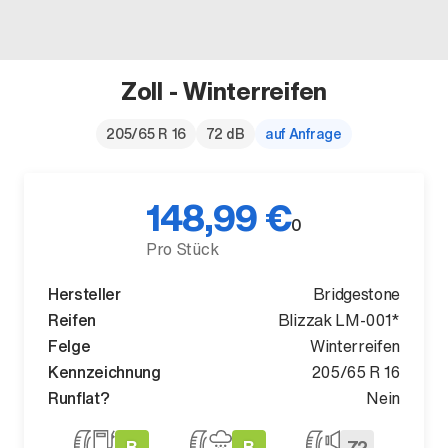
Zoll - Winterreifen
Der neue BMW X5.
205/65 R 16
72 dB
auf Anfrage
Geschaffen, um vorauszugehen.
148,99 €
0
Pro Stück
Hersteller
Bridgestone
Reifen
Blizzak LM-001*
Felge
Winterreifen
Kennzeichnung
205/65 R 16
Runflat?
Nein
B
B
72