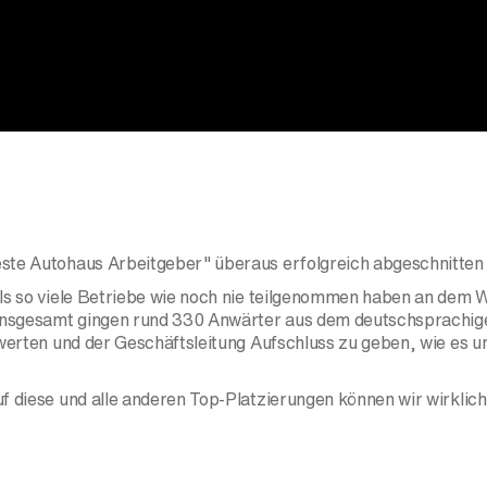
este Autohaus Arbeitgeber" überaus erfolgreich abgeschnitten
 als so viele Betriebe wie noch nie teilgenommen haben an de
. Insgesamt gingen rund 330 Anwärter aus dem deutschsprachig
ewerten und der Geschäftsleitung Aufschluss zu geben, wie es u
 diese und alle anderen Top-Platzierungen können wir wirklich s
ttbewerb teilnehmen. Auch für uns in der Zentrale ist dies ein 
ist gerade angesichts der Rekordzahl an Teilnehmern eine respek
ist.