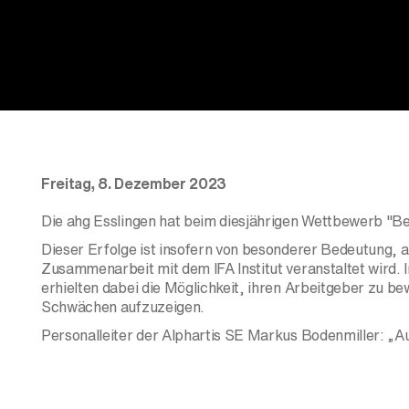
Freitag, 8. Dezember 2023
Die ahg Esslingen hat beim diesjährigen Wettbewerb "B
Dieser Erfolge ist insofern von besonderer Bedeutung,
Zusammenarbeit mit dem IFA Institut veranstaltet wird
erhielten dabei die Möglichkeit, ihren Arbeitgeber zu b
Schwächen aufzuzeigen.
Personalleiter der Alphartis SE Markus Bodenmiller: „Auf
erzielt, seit Betriebe unseres Unternehmens an diesem We
Es überhaupt in den Kreis der Preisträger zu schaffen, 
bezüglich der Zufriedenheit im Kreise der Beschäftigten 