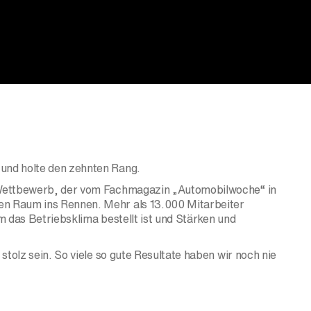
 und holte den zehnten Rang.
m Wettbewerb, der vom Fachmagazin „Automobilwoche“ in
en Raum ins Rennen. Mehr als 13.000 Mitarbeiter
m das Betriebsklima bestellt ist und Stärken und
tolz sein. So viele so gute Resultate haben wir noch nie
Indiz, dass wir in einer guten Richtung unterwegs sind.“
table Leistung, die zugleich ein schönes Signal