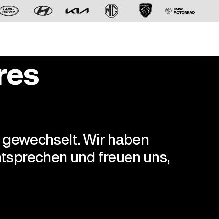
res
r gewechselt. Wir haben
Der neue BMW X5.
tsprechen und freuen uns,
Geschaffen, um vorauszugehen.