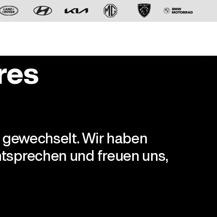
res
r gewechselt. Wir haben
Der neue BMW X5.
tsprechen und freuen uns,
Geschaffen, um vorauszugehen.