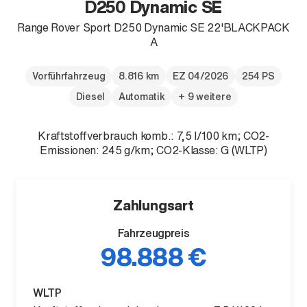
D250 Dynamic SE
Range Rover Sport D250 Dynamic SE 22'BLACKPACK
A
Vorführfahrzeug
8.816 km
EZ 04/2026
254 PS
Der neue BMW X5.
Diesel
Automatik
+ 9 weitere
Geschaffen, um vorauszugehen.
Kraftstoffverbrauch komb.: 7,5 l/100 km; CO2-
Emissionen: 245 g/km; CO2-Klasse: G (WLTP)
Zahlungsart
Fahrzeugpreis
98.888 €
WLTP