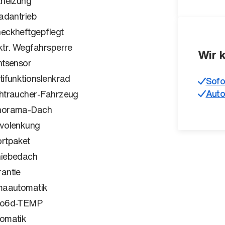
zheizung
radantrieb
eckheftgepflegt
ktr. Wegfahrsperre
Wir 
htsensor
tifunktionslenkrad
Sofo
Auto
htraucher-Fahrzeug
norama-Dach
volenkung
rtpaket
iebedach
antie
maautomatik
ro6d-TEMP
omatik