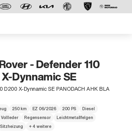
Rover - Defender 110
 X-Dynnamic SE
Der neue BMW X5.
110 D200 X-Dynnamic SE PANODACH AHK BLA
Geschaffen, um vorauszugehen.
zeug
250 km
EZ 06/2026
200 PS
Diesel
Vollleder
Regensensor
Leichtmetallfelgen
Sitzheizung
+ 4 weitere