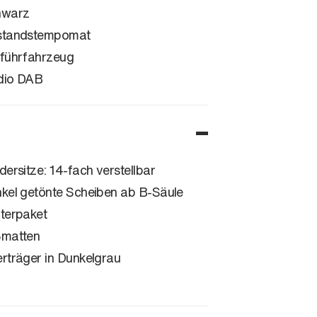
hwarz
standstempomat
führfahrzeug
dio DAB
dersitze: 14-fach verstellbar
kel getönte Scheiben ab B-Säule
terpaket
matten
rträger in Dunkelgrau