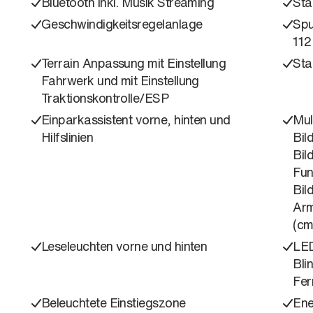
Bluetooth inkl. Musik Streaming
Sta
Geschwindigkeitsregelanlage
Spu
112
Terrain Anpassung mit Einstellung
Sta
Fahrwerk und mit Einstellung
Traktionskontrolle/ESP
Einparkassistent vorne, hinten und
Mul
Hilfslinien
Bil
Bil
Fun
Bil
Arm
(cm
Leseleuchten vorne und hinten
LED
Bli
Fer
Beleuchtete Einstiegszone
Ene