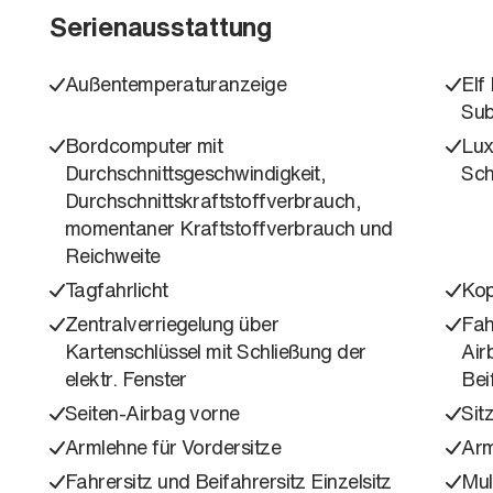
Serienausstattung
Außentemperaturanzeige
Elf
Su
Bordcomputer mit
Lux
Durchschnittsgeschwindigkeit,
Sch
Durchschnittskraftstoffverbrauch,
momentaner Kraftstoffverbrauch und
Reichweite
Tagfahrlicht
Kop
Zentralverriegelung über
Fah
Kartenschlüssel mit Schließung der
Air
elektr. Fenster
Bei
Seiten-Airbag vorne
Sit
Armlehne für Vordersitze
Arm
Fahrersitz und Beifahrersitz Einzelsitz
Mul