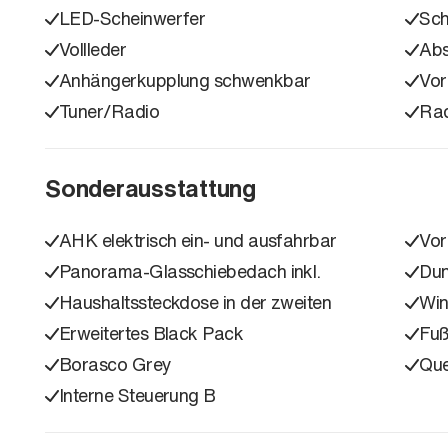
LED-Scheinwerfer
Sc
Vollleder
Ab
Anhängerkupplung schwenkbar
Vor
Tuner/Radio
Ra
Sonderausstattung
AHK elektrisch ein- und ausfahrbar
Vor
Panorama-Glasschiebedach inkl.
Dun
Haushaltssteckdose in der zweiten
Win
Erweitertes Black Pack
Fuß
Borasco Grey
Que
Interne Steuerung B