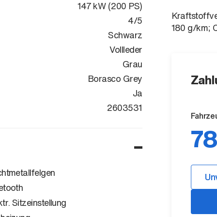
147 kW (200 PS)
Kraftstoffv
4/5
180 g/km; 
Schwarz
Vollleder
Grau
Zahl
Borasco Grey
Ja
SALEA7BW0T
2603531
Fahrze
78
chtmetallfelgen
Un
etooth
ktr. Sitzeinstellung