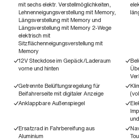
mit sechs elektr. Verstellmöglichkeiten,
ele
Lehnenneigungsverstellung mit Memory,
län
Längsverstellung mit Memory und
Längsverstellung mit Memory 2-Wege
elektrisch mit
Sitzflächenneigungsverstellung mit
Memory
12V Steckdose im Gepäck/Laderaum
Bel
vorne und hinten
Übe
Ver
Getrennte Belüftungsregelung für
Kli
Beifahrerseite mit digitaler Anzeige
(vo
Anklappbare Außenspiegel
Ele
Imp
und
Ersatzrad in Fahrbereifung aus
Nav
Aluminium
Tou