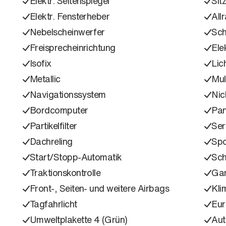
Elektr. Seitenspiegel
Sit
Elektr. Fensterheber
All
Nebelscheinwerfer
Sch
Freisprecheinrichtung
Ele
Isofix
Lic
Metallic
Mul
Navigationssystem
Nic
Bordcomputer
Pa
Partikelfilter
Ser
Dachreling
Spo
Start/Stopp-Automatik
Sch
Traktionskontrolle
Gar
Front-, Seiten- und weitere Airbags
Kli
Tagfahrlicht
Eu
Umweltplakette 4 (Grün)
Aut