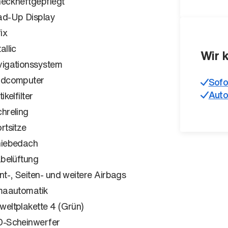
eckheftgepflegt
d-Up Display
ix
allic
Wir 
igationssystem
rdcomputer
Sofo
Auto
ikelfilter
hreling
rtsitze
iebedach
zbelüftung
nt-, Seiten- und weitere Airbags
maautomatik
eltplakette 4 (Grün)
-Scheinwerfer