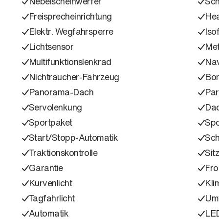
Nebelscheinwerfer
Sch
Freisprecheinrichtung
Hea
Elektr. Wegfahrsperre
Isof
Lichtsensor
Met
Multifunktionslenkrad
Nav
Nichtraucher-Fahrzeug
Bo
Panorama-Dach
Part
Servolenkung
Dac
Sportpaket
Spo
Start/Stopp-Automatik
Sch
Traktionskontrolle
Sit
Garantie
Fro
Kurvenlicht
Kli
Tagfahrlicht
Umw
Automatik
LED