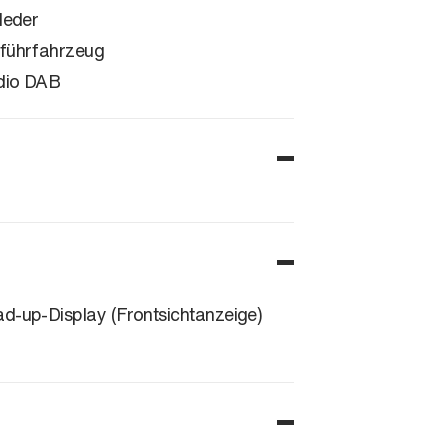
lleder
führfahrzeug
dio DAB
d-up-Display (Frontsichtanzeige)