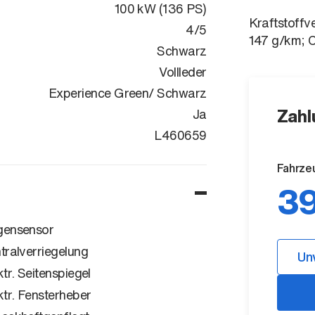
100 kW (136 PS)
Kraftstoffv
4/5
147 g/km; 
Schwarz
Vollleder
Experience Green/ Schwarz
Zahl
Ja
U5YPX81A1T
L460659
Fahrze
39
ensensor
tralverriegelung
Un
ktr. Seitenspiegel
ktr. Fensterheber