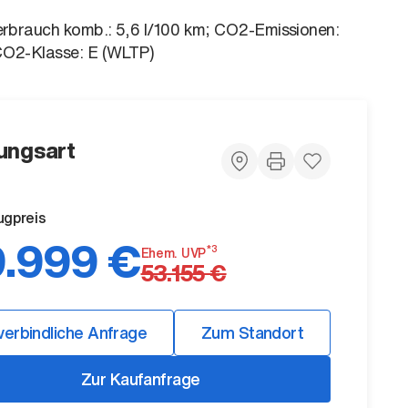
erbrauch komb.: 5,6 l/100 km; CO2-Emissionen:
CO2-Klasse: E (WLTP)
ungsart
ugpreis
.999 €
*3
Ehem. UVP
53.155 €
verbindliche Anfrage
Zum Standort
Zur Kaufanfrage