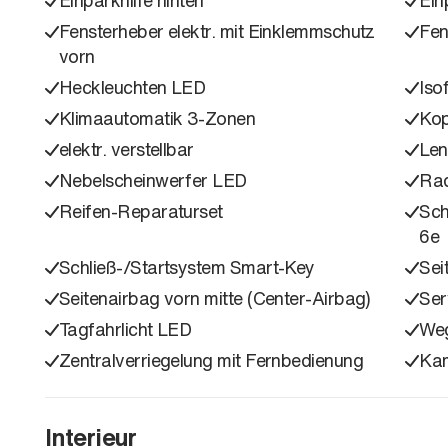
Fensterheber elektr. mit Einklemmschutz
Fen
vorn
Heckleuchten LED
Iso
Klimaautomatik 3-Zonen
Kop
elektr. verstellbar
Len
Nebelscheinwerfer LED
Ra
Reifen-Reparaturset
Sch
6e
Schließ-/Startsystem Smart-Key
Sei
Seitenairbag vorn mitte (Center-Airbag)
Ser
Tagfahrlicht LED
Weg
Zentralverriegelung mit Fernbedienung
Kam
Interieur