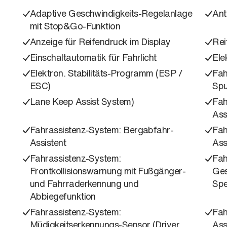
Adaptive Geschwindigkeits-Regelanlage
Ant
mit Stop&Go-Funktion
Anzeige für Reifendruck im Display
Rei
Einschaltautomatik für Fahrlicht
Ele
Elektron. Stabilitäts-Programm (ESP /
Fah
ESC)
Spu
Lane Keep Assist System)
Fah
Ass
Fahrassistenz-System: Bergabfahr-
Fah
Assistent
Ass
Fahrassistenz-System:
Fah
Frontkollisionswarnung mit Fußgänger-
Ges
und Fahrraderkennung und
Spe
Abbiegefunktion
Fahrassistenz-System:
Fah
Müdigkeitserkennungs-Sensor (Driver
Ass