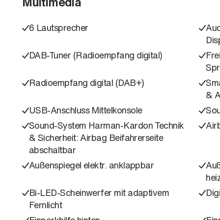
Multimedia
6 Lautsprecher
Aud
Dis
DAB-Tuner (Radioempfang digital)
Fre
Spr
Radioempfang digital (DAB+)
Sma
& A
USB-Anschluss Mittelkonsole
Sou
Sound-System Harman-Kardon Technik
Air
& Sicherheit: Airbag Beifahrerseite
abschaltbar
Außenspiegel elektr. anklappbar
Auß
hei
Bi-LED-Scheinwerfer mit adaptivem
Dig
Fernlicht
Einparkhilfe hinten
Ein