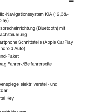
io-Navigationssystem KIA (12,3&-
play)
isprecheinrichtung (Bluetooth) mit
achsteuerung
rtphone Schnittstelle (Apple CarPlay
ndroid Auto)
nd-Paket
bag Fahrer-/Beifahrerseite
enspiegel elektr. verstell- und
zbar
ital Key
parkhilfe vorn