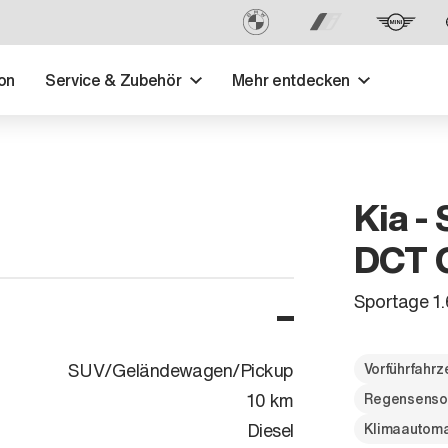
on
Service & Zubehör
Mehr entdecken
Kia -
DCT G
Sportage 
SUV/Geländewagen/Pickup
Vorführfahr
10 km
Regensenso
Diesel
Klimaautoma