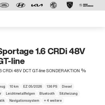
 Sportage 1.6 CRDi 48V
T-line
Der neue BMW X5.
1.6 CRDi 48V DCT GT-line SONDERAKTION %
Geschaffen, um vorauszugehen.
zeug
10 km
EZ 05/2026
136 PS
Diesel
r
Leichtmetallfelgen
Bluetooth
Sitzheizung
tik
Navigationssystem
+ 4 weitere