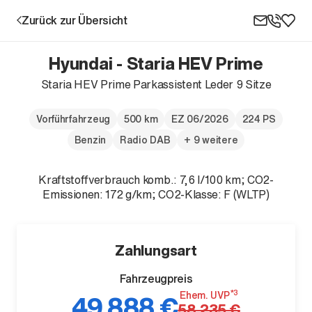
Zurück zur Übersicht
Hyundai - Staria HEV Prime
Staria HEV Prime Parkassistent Leder 9 Sitze
Aktion
Vorführfahrzeug
500 km
EZ 06/2026
224 PS
Benzin
Radio DAB
+ 9 weitere
Kraftstoffverbrauch komb.: 7,6 l/100 km; CO2-
Emissionen: 172 g/km; CO2-Klasse: F (WLTP)
Unternehmen
Zahlungsart
Standorte
Fahrzeugpreis
Karriere
*3
Ehem. UVP
49.888 €
News
58.235 €