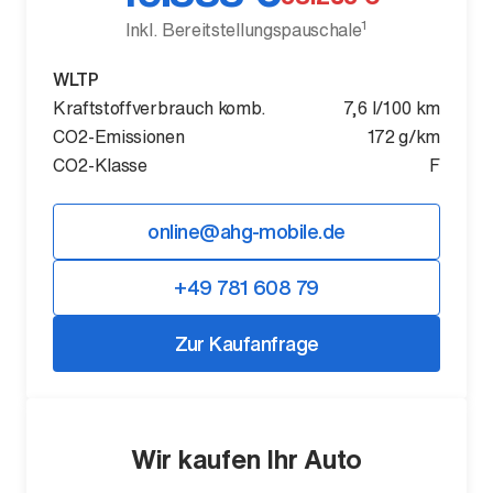
1
Inkl. Bereitstellungspauschale
WLTP
Kraftstoffverbrauch komb.
7,6 l/100 km
CO2-Emissionen
172 g/km
Der neue BMW X5.
CO2-Klasse
F
Geschaffen, um vorauszugehen.
online@ahg-mobile.de
+49 781 608 79
Zur Kaufanfrage
Wir kaufen Ihr Auto