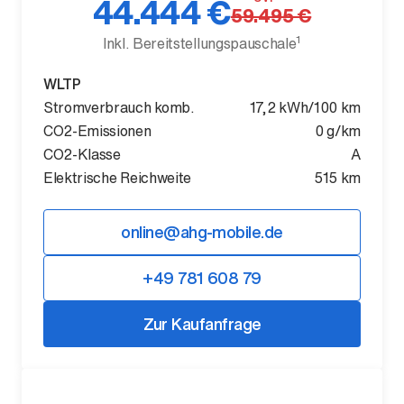
44.444 €
59.495 €
1
Inkl. Bereitstellungspauschale
WLTP
Stromverbrauch komb.
17,2 kWh/100 km
Der neue BMW X5.
CO2-Emissionen
0 g/km
Geschaffen, um vorauszugehen.
CO2-Klasse
A
Elektrische Reichweite
515 km
online@ahg-mobile.de
+49 781 608 79
Zur Kaufanfrage