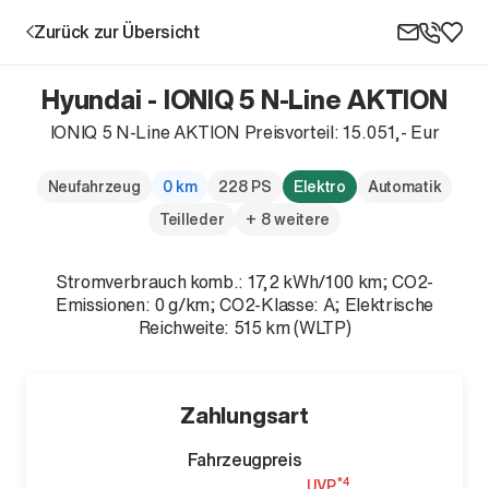
Zurück zur Übersicht
Hyundai - IONIQ 5 N-Line AKTION
IONIQ 5 N-Line AKTION Preisvorteil: 15.051,- Eur
Aktion
Neufahrzeug
0 km
228 PS
Elektro
Automatik
Teilleder
+ 8 weitere
Stromverbrauch komb.: 17,2 kWh/100 km; CO2-
Emissionen: 0 g/km; CO2-Klasse: A; Elektrische
Reichweite: 515 km (WLTP)
Unternehmen
Zahlungsart
Standorte
Karriere
Fahrzeugpreis
News
*4
UVP