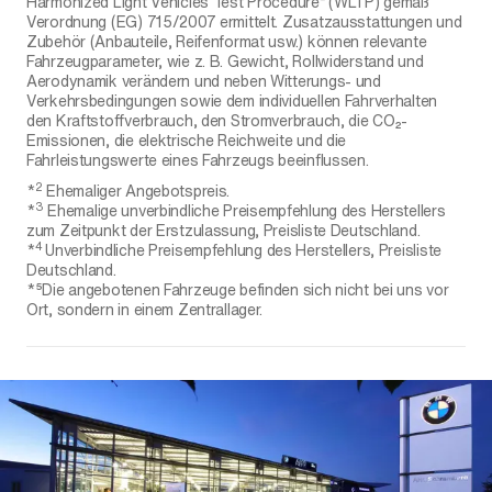
Harmonized Light Vehicles Test Procedure“ (WLTP) gemäß
Verordnung (EG) 715/2007 ermittelt. Zusatzausstattungen und
Zubehör (Anbauteile, Reifenformat usw.) können relevante
Fahrzeugparameter, wie z. B. Gewicht, Rollwiderstand und
Aerodynamik verändern und neben Witterungs- und
Verkehrsbedingungen sowie dem individuellen Fahrverhalten
den Kraftstoffverbrauch, den Stromverbrauch, die CO₂-
Emissionen, die elektrische Reichweite und die
Fahrleistungswerte eines Fahrzeugs beeinflussen.
2
*
Ehemaliger Angebotspreis.
3
*
Ehemalige unverbindliche Preisempfehlung des Herstellers
zum Zeitpunkt der Erstzulassung, Preisliste Deutschland.
4
*
Unverbindliche Preisempfehlung des Herstellers, Preisliste
Deutschland.
*⁵Die angebotenen Fahrzeuge befinden sich nicht bei uns vor
Ort, sondern in einem Zentrallager.