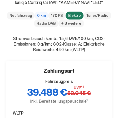
Ioniq 5 Centriq 63 kWh *KAMERA*NAVI*LED*
Neufahrzeug
0 km
170 PS
Elektro
Tuner/Radio
Radio DAB
+ 8 weitere
Der neue BMW X5.
Stromverbrauch komb.: 15,6 kWh/100 km; CO2-
Geschaffen, um vorauszugehen.
Emissionen: 0 g/km; CO2-Klasse: A; Elektrische
Reichweite: 440 km (WLTP)
Zahlungsart
Fahrzeugpreis
*4
UVP
39.488 €
52.045 €
1
Inkl. Bereitstellungspauschale
WLTP