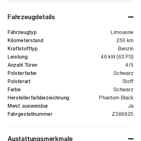
Fahrzeugdetails
Fahrzeugtyp
Limousine
Kilometerstand
250 km
Kraftstofftyp
Benzin
Leistung
46 kW (63 PS)
Anzahl Türen
4/5
Polsterfarbe
Schwarz
Polsterart
Stoff
Farbe
Schwarz
Herstellerfarbbezeichnung
Phantom Black
Mwst. ausweisbar
Ja
Fahrgestellnummer
NLHDN51C6S
Z366625
Austattungsmerkmale