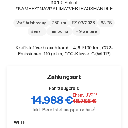
i10 1.0 Select
*KAMERA*NAVI*KLIMA*VERTRAGSHÄNDLE
Vorführfahrzeug
250 km
EZ 03/2026
63 PS
Benzin
Tempomat
+ 9 weitere
Der neue BMW X5.
Geschaffen, um vorauszugehen.
Kraftstoffverbrauch komb.: 4,9 l/100 km; CO2-
Emissionen: 110 g/km; CO2-Klasse: C (WLTP)
Zahlungsart
Fahrzeugpreis
*3
Ehem. UVP
14.988 €
18.755 €
1
Inkl. Bereitstellungspauschale
WLTP