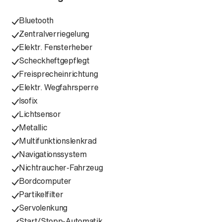
Bluetooth
Zentralverriegelung
Elektr. Fensterheber
Scheckheftgepflegt
Freisprecheinrichtung
Elektr. Wegfahrsperre
Isofix
Lichtsensor
Metallic
Multifunktionslenkrad
Navigationssystem
Nichtraucher-Fahrzeug
Bordcomputer
Partikelfilter
Servolenkung
Start/Stopp-Automatik