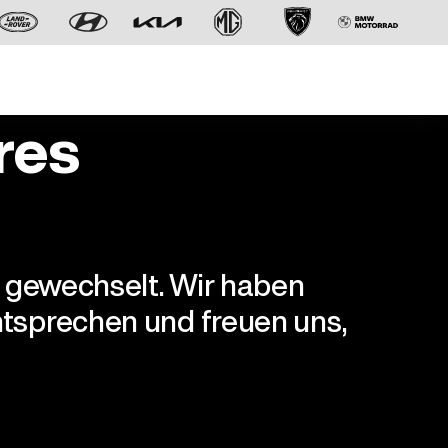
res
r gewechselt. Wir haben
Der neue BMW X5.
tsprechen und freuen uns,
Geschaffen, um vorauszugehen.