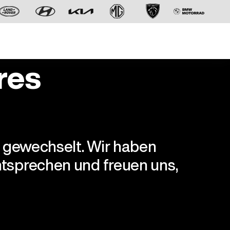
res
r gewechselt. Wir haben
Der neue BMW X5.
tsprechen und freuen uns,
Geschaffen, um vorauszugehen.