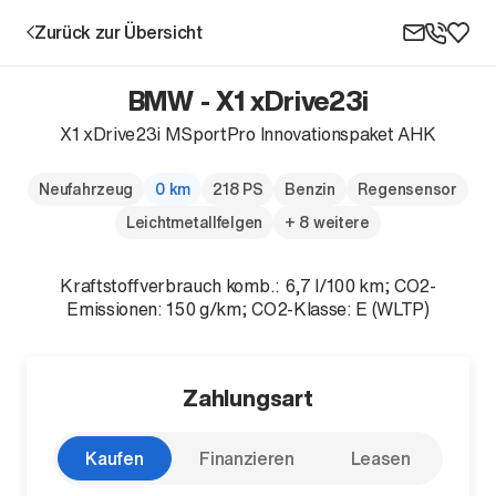
Zurück zur Übersicht
BMW - X1 xDrive23i
X1 xDrive23i MSportPro Innovationspaket AHK
Aktion
Neufahrzeug
0 km
218 PS
Benzin
Regensensor
Leichtmetallfelgen
+ 8 weitere
Kraftstoffverbrauch komb.: 6,7 l/100 km; CO2-
Emissionen: 150 g/km; CO2-Klasse: E (WLTP)
Unternehmen
Zahlungsart
Standorte
Karriere
Kaufen
Finanzieren
Leasen
News