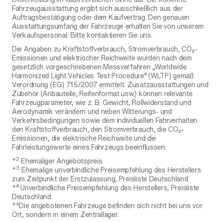
Fahrzeugausstattung ergibt sich ausschließlich aus der
Auftragsbestätigung oder dem Kaufvertrag. Den genauen
Ausstattungsumfang der Fahrzeuge erhalten Sie von unserem
Verkaufspersonal. Bitte kontaktieren Sie uns.
Die Angaben zu Kraftstoffverbrauch, Stromverbrauch, CO₂-
Emissionen und elektrischer Reichweite wurden nach dem
gesetzlich vorgeschriebenen Messverfahren „Worldwide
Harmonized Light Vehicles Test Procedure“ (WLTP) gemäß
Verordnung (EG) 715/2007 ermittelt. Zusatzausstattungen und
Zubehör (Anbauteile, Reifenformat usw.) können relevante
Fahrzeugparameter, wie z. B. Gewicht, Rollwiderstand und
Aerodynamik verändern und neben Witterungs- und
Verkehrsbedingungen sowie dem individuellen Fahrverhalten
den Kraftstoffverbrauch, den Stromverbrauch, die CO₂-
Emissionen, die elektrische Reichweite und die
Fahrleistungswerte eines Fahrzeugs beeinflussen.
2
*
Ehemaliger Angebotspreis.
3
*
Ehemalige unverbindliche Preisempfehlung des Herstellers
zum Zeitpunkt der Erstzulassung, Preisliste Deutschland.
4
*
Unverbindliche Preisempfehlung des Herstellers, Preisliste
Deutschland.
*⁵Die angebotenen Fahrzeuge befinden sich nicht bei uns vor
Ort, sondern in einem Zentrallager.