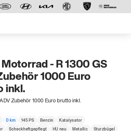
Motorrad - R 1300 GS
Zubehör 1000 Euro
 inkl.
Der neue BMW X5.
Geschaffen, um vorauszugehen.
DV Zubehör 1000 Euro brutto inkl.
g
0 km
145 PS
Benzin
Katalysator
er
Scheckheftgepflegt
HU neu
Metallic
Sturzbügel