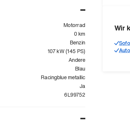
Motorrad
Wir 
0 km
Benzin
Sofo
Auto
107 kW (145 PS)
Andere
Blau
Racingblue metallic
Ja
WB10M3109S
6L99752