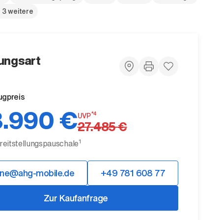
 3 weitere
ungsart
ugpreis
.990 €
*4
UVP
27.485 €
1
ereitstellungspauschale
ine@ahg-mobile.de
+49 781 608 77
Zur Kaufanfrage