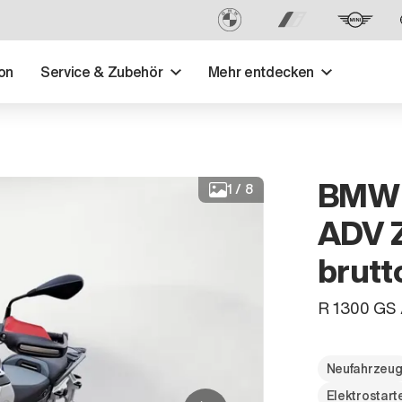
on
Service & Zubehör
Mehr entdecken
BMW 
1
/
8
ADV 
brutto
R 1300 GS A
Neufahrzeu
Elektrostart