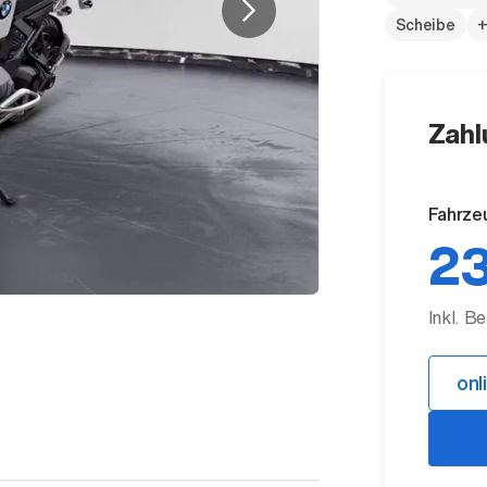
Scheibe
+
Zahl
Fahrze
23
Inkl. B
onl