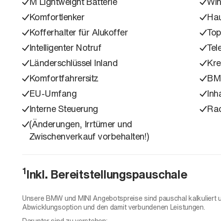
M Lightweight Batterie
Win
Komfortlenker
Hau
Kofferhalter für Alukoffer
Top
Intelligenter Notruf
Tel
Länderschlüssel Inland
Kre
Komfortfahrersitz
BMW
EU-Umfang
Inh
Interne Steuerung
Rac
(Änderungen, Irrtümer und
Zwischenverkauf vorbehalten!)
1
Inkl. Bereitstellungspauschale
Unsere BMW und MINI Angebotspreise sind pauschal kalkuliert 
Abwicklungsoption und den damit verbundenen Leistungen.
Darunter sind zu verstehen: