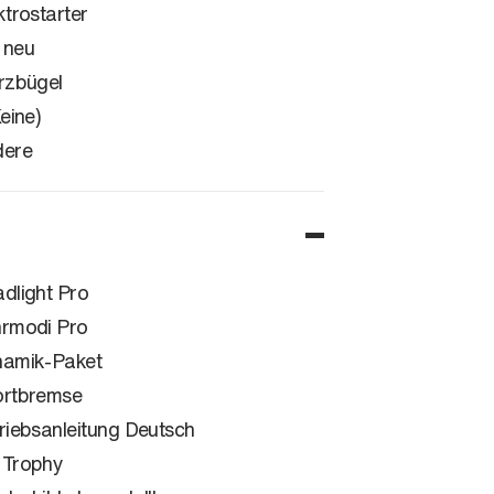
ktrostarter
 neu
rzbügel
Keine)
dere
dlight Pro
rmodi Pro
amik-Paket
rtbremse
riebsanleitung Deutsch
Trophy