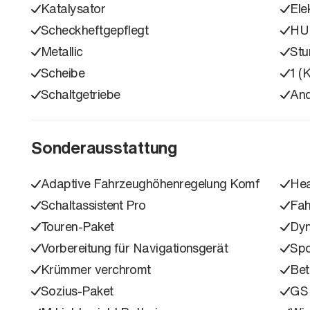
Katalysator
Ele
Scheckheftgepflegt
HU
Metallic
Stu
Scheibe
1 (
Schaltgetriebe
An
Sonderausstattung
Adaptive Fahrzeughöhenregelung Komf
Hea
Schaltassistent Pro
Fah
Touren-Paket
Dyn
Vorbereitung für Navigationsgerät
Spo
Krümmer verchromt
Bet
Sozius-Paket
GS 