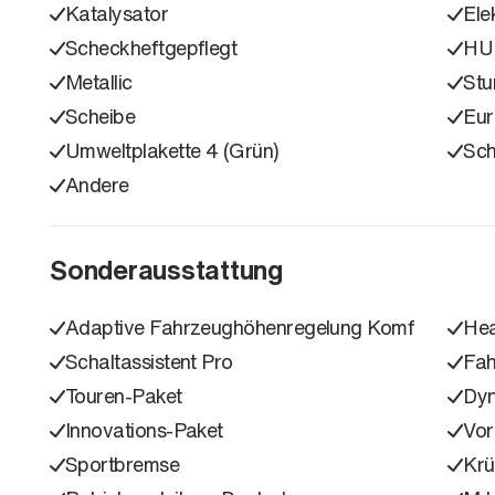
Katalysator
Ele
Scheckheftgepflegt
HU
Metallic
Stu
Scheibe
Eu
Umweltplakette 4 (Grün)
Sch
Andere
Sonderausstattung
Adaptive Fahrzeughöhenregelung Komf
Hea
Schaltassistent Pro
Fah
Touren-Paket
Dyn
Innovations-Paket
Vor
Sportbremse
Krü