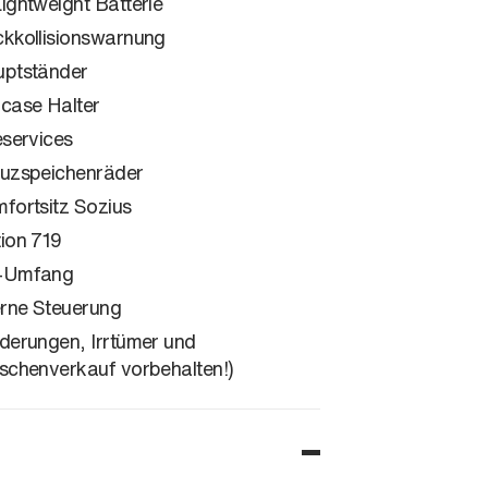
ightweight Batterie
kkollisionswarnung
ptständer
case Halter
eservices
uzspeichenräder
fortsitz Sozius
ion 719
-Umfang
erne Steuerung
derungen, Irrtümer und
schenverkauf vorbehalten!)