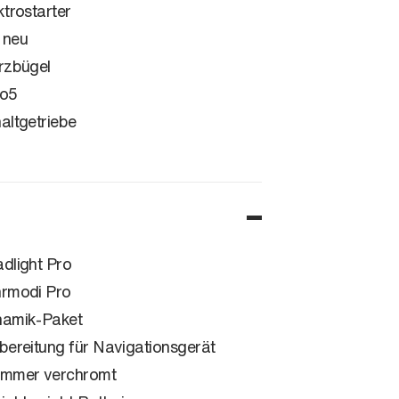
ktrostarter
 neu
rzbügel
ro5
altgetriebe
dlight Pro
rmodi Pro
amik-Paket
bereitung für Navigationsgerät
mmer verchromt