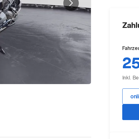
Zahl
Fahrze
25
Inkl. B
onl