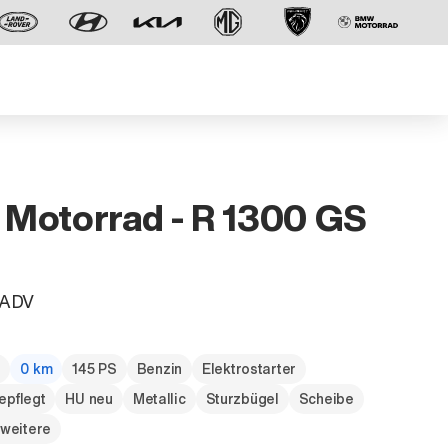
Motorrad - R 1300 GS
Der neue BMW X5.
 ADV
Geschaffen, um vorauszugehen.
g
0 km
145 PS
Benzin
Elektrostarter
epflegt
HU neu
Metallic
Sturzbügel
Scheibe
 weitere