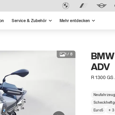
on
Service & Zubehör
Mehr entdecken
BMW 
1
/
8
ADV
R 1300 GS
Neufahrzeu
Scheckheftg
Euro5
+ 3