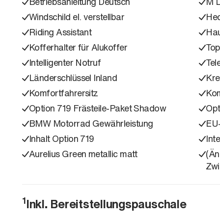
Betriebsanleitung Deutsch
M L
Windschild el. verstellbar
Hec
Riding Assistant
Hau
Kofferhalter für Alukoffer
Top
Intelligenter Notruf
Tel
Länderschlüssel Inland
Kre
Komfortfahrersitz
Kom
Option 719 Frästeile-Paket Shadow
Opt
BMW Motorrad Gewährleistung
EU
Inhalt Option 719
Int
Aurelius Green metallic matt
(Än
Zwi
1
Inkl. Bereitstellungspauschale