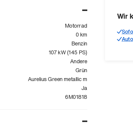
Wir 
Motorrad
Sofo
0 km
Auto
Benzin
107 kW (145 PS)
Andere
Grün
Aurelius Green metallic m
Ja
WB10M3103S
6M01818