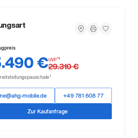
ungsart
ugpreis
.490 €
*4
UVP
29.310 €
1
ereitstellungspauschale
ine@ahg-mobile.de
+49 781 608 77
Zur Kaufanfrage