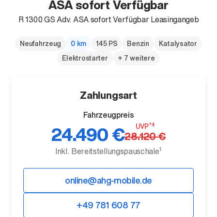
ASA sofort Verfügbar
R 1300 GS Adv. ASA sofort Verfügbar Leasingangeb
Neufahrzeug
0 km
145 PS
Benzin
Katalysator
Elektrostarter
+ 7 weitere
Der neue BMW X5.
Geschaffen, um vorauszugehen.
Zahlungsart
Fahrzeugpreis
*4
UVP
24.490 €
28.120 €
1
Inkl. Bereitstellungspauschale
online@ahg-mobile.de
+49 781 608 77