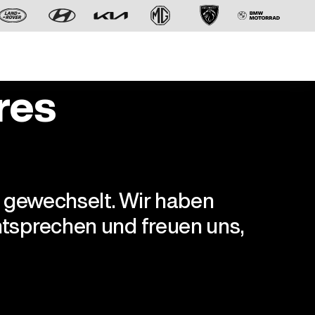
res
r gewechselt. Wir haben
Der neue BMW X5.
tsprechen und freuen uns,
Geschaffen, um vorauszugehen.