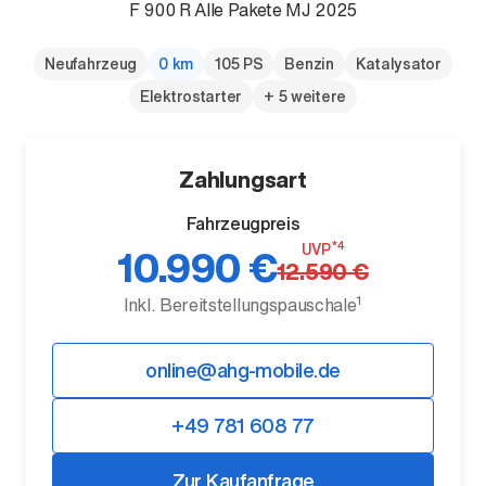
F 900 R Alle Pakete MJ 2025
Neufahrzeug
0 km
105 PS
Benzin
Katalysator
Elektrostarter
+ 5 weitere
Der neue BMW X5.
Zahlungsart
Geschaffen, um vorauszugehen.
Fahrzeugpreis
*4
UVP
10.990 €
12.590 €
1
Inkl. Bereitstellungspauschale
online@ahg-mobile.de
+49 781 608 77
Zur Kaufanfrage