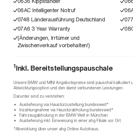
0636 Kippständer
066
06AC Intelligenter Notruf
06A
0748 Länderausführung Deutschland
077
07A6 3 Year Warranty
08
(Änderungen, Irrtümer und
Zwischenverkauf vorbehalten!)
1
Inkl. Bereitstellungspauschale
Unsere BMW und MINI Angebotspreise sind pauschal kalkuliert 
Abwicklungsoption und den damit verbundenen Leistungen.
Darunter sind zu verstehen:
Auslieferung via Haustürzustellung bundesweit*
Inzahlungnahme via Haustürabholung bundesweit*
Fahrzeugabholung in der BMW Welt in München
Auslieferung inkl. Einweisung in einer ahg Filiale vor Ort
*Abwicklung über unser ahg Online Autohaus.