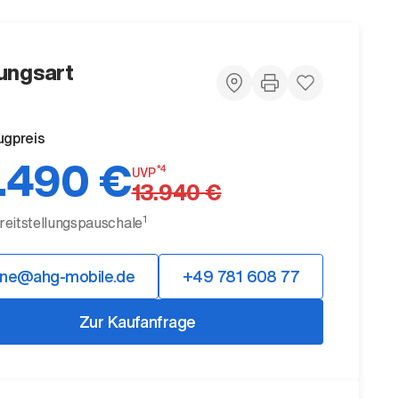
ungsart
ugpreis
.490 €
*4
UVP
13.940 €
1
ereitstellungspauschale
ine@ahg-mobile.de
+49 781 608 77
Zur Kaufanfrage