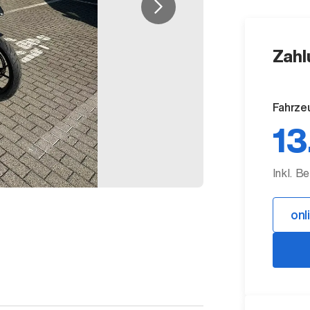
Zahl
Fahrze
13
Inkl. B
onl