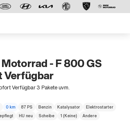
Motorrad - F 800 GS
t Verfügbar
Der neue BMW X5.
fort Verfügbar 3 Pakete uvm.
Geschaffen, um vorauszugehen.
g
0 km
87 PS
Benzin
Katalysator
Elektrostarter
epflegt
HU neu
Scheibe
1 (Keine)
Andere