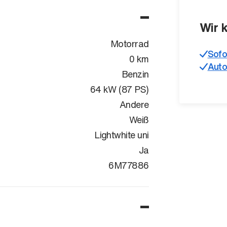
Wir 
Motorrad
Sofo
0 km
Auto
Benzin
64 kW (87 PS)
Andere
Weiß
Lightwhite uni
Ja
WB10K5100T
6M77886