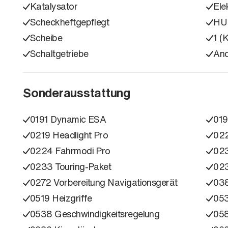
Katalysator
Ele
Scheckheftgepflegt
HU
Scheibe
1 (
Schaltgetriebe
An
Sonderausstattung
0191 Dynamic ESA
019
0219 Headlight Pro
022
0224 Fahrmodi Pro
023
0233 Touring-Paket
023
0272 Vorbereitung Navigationsgerät
038
0519 Heizgriffe
05
0538 Geschwindigkeitsregelung
058