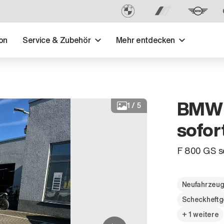
on
Service & Zubehör
Mehr entdecken
BMW 
1
/
5
sofor
F 800 GS so
Neufahrzeu
Scheckheftg
+ 1 weitere