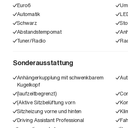
Euro6
Umw
Automatik
LED
Schwarz
Sto
Abstandstempomat
Anh
Tuner/Radio
Ra
Sonderausstattung
Anhängerkupplung mit schwenkbarem
Aut
Kugelkopf
(laufzeitbegrenzt)
Com
(Aktive Sitzbelüftung vorn
Kom
Sitzheizung vorne und hinten
Kli
Driving Assistant Professional
Fah