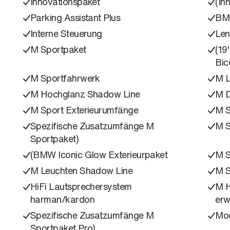
Innovationspaket
(In
Parking Assistant Plus
BMW
Interne Steuerung
Len
M Sportpaket
(19
Bic
M Sportfahrwerk
M L
M Hochglanz Shadow Line
M D
M Sport Exterieurumfänge
M S
Spezifische Zusatzumfänge M
M S
Sportpaket)
(BMW Iconic Glow Exterieurpaket
M S
M Leuchten Shadow Line
M S
HiFi Lautsprechersystem
M H
harman/kardon
erw
Spezifische Zusatzumfänge M
Mod
Sportpaket Pro)