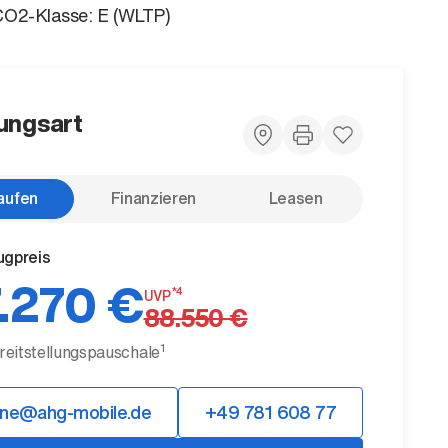
CO2-Klasse: E (WLTP)
ungsart
aufen
Finanzieren
Leasen
ugpreis
.270 €
*4
UVP
88.550 €
1
ereitstellungspauschale
ine@ahg-mobile.de
+49 781 608 77