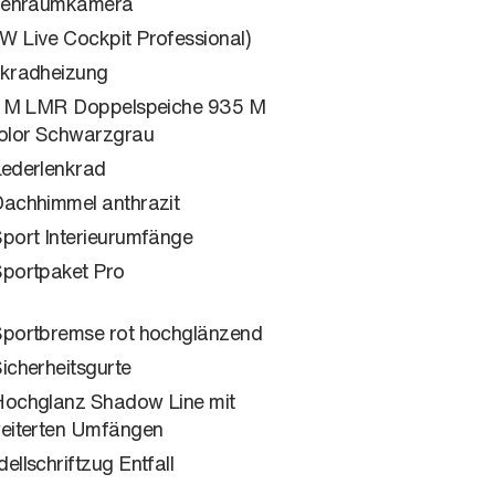
nenraumkamera
 Live Cockpit Professional)
kradheizung
' M LMR Doppelspeiche 935 M
olor Schwarzgrau
ederlenkrad
achhimmel anthrazit
port Interieurumfänge
portpaket Pro
portbremse rot hochglänzend
icherheitsgurte
ochglanz Shadow Line mit
eiterten Umfängen
ellschriftzug Entfall