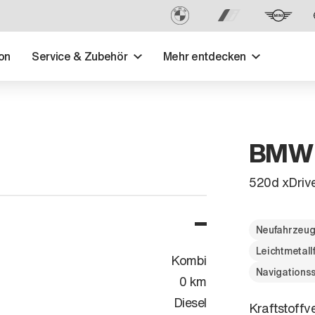
on
Service & Zubehör
Mehr entdecken
BMW -
520d xDrive
Neufahrzeu
Leichtmetall
Kombi
Navigations
0 km
Diesel
Kraftstoffv