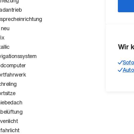
zheizung
radantrieb
isprecheinrichtung
 neu
ix
Wir 
allic
igationssystem
Sofo
rdcomputer
Auto
rtfahrwerk
hreling
rtsitze
iebedach
zbelüftung
venlicht
fahrlicht