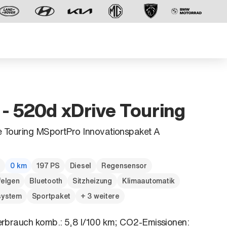
 520d xDrive Touring
 Touring MSportPro Innovationspaket A
Der neue BMW X5.
Geschaffen, um vorauszugehen.
g
0 km
197 PS
Diesel
Regensensor
felgen
Bluetooth
Sitzheizung
Klimaautomatik
system
Sportpaket
+ 3 weitere
erbrauch komb.: 5,8 l/100 km; CO2-Emissionen: