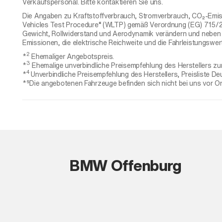
Verkaufspersonal. Bitte kontaktieren Sie uns.
Die Angaben zu Kraftstoffverbrauch, Stromverbrauch, CO₂-Emis
Vehicles Test Procedure“ (WLTP) gemäß Verordnung (EG) 715/200
Gewicht, Rollwiderstand und Aerodynamik verändern und neben W
Emissionen, die elektrische Reichweite und die Fahrleistungswer
2
*
Ehemaliger Angebotspreis.
3
*
Ehemalige unverbindliche Preisempfehlung des Herstellers zum
4
*
Unverbindliche Preisempfehlung des Herstellers, Preisliste De
*⁵Die angebotenen Fahrzeuge befinden sich nicht bei uns vor Ort
BMW Offenburg