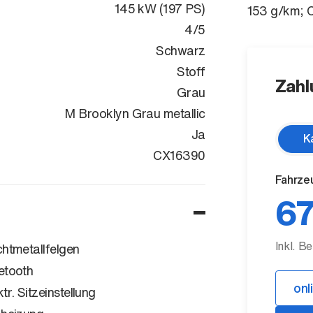
145 kW (197 PS)
153 g/km; 
4/5
Schwarz
Stoff
Zahl
Grau
M Brooklyn Grau metallic
Ja
K
WBA21GW0X0
CX16390
Fahrze
67
Inkl. B
chtmetallfelgen
etooth
onl
ktr. Sitzeinstellung