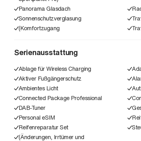
Panorama Glasdach
Rad
Sonnenschutzverglasung
Tra
(Komfortzugang
Tra
Serienausstattung
Ablage für Wireless Charging
Ada
Aktiver Fußgängerschutz
Ala
Ambientes Licht
Aut
Connected Package Professional
Con
DAB-Tuner
Ges
Personal eSIM
Rei
Reifenreparatur Set
Ste
(Änderungen, Irrtümer und