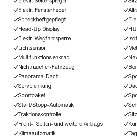
Elektr. Seitenspiegel
Sit
Elektr. Fensterheber
All
Scheckheftgepflegt
Fre
Head-Up Display
HU
Elektr. Wegfahrsperre
Isof
Lichtsensor
Met
Multifunktionslenkrad
Nav
Nichtraucher-Fahrzeug
Bo
Panorama-Dach
Spo
Servolenkung
Dac
Sportpaket
Spo
Start/Stopp-Automatik
Sch
Traktionskontrolle
Sit
Front-, Seiten- und weitere Airbags
Kur
Klimaautomatik
Tag