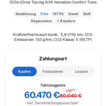
520d xDrive Touring AHK Innovation Comfort Trave
Neufahrzeug
0 km
197 PS
Diesel
Stoff
Regensensor
+ 8 weitere
Der neue BMW X5.
Kraftstoffverbrauch komb.: 5,8 l/100 km; CO2-
Geschaffen, um vorauszugehen.
Emissionen: 153 g/km; CO2-Klasse: E (WLTP)
Zahlungsart
Kaufen
Finanzieren
Leasen
Fahrzeugpreis
*4
UVP
60.470 €
80.040 €
1
Inkl. Bereitstellungspauschale