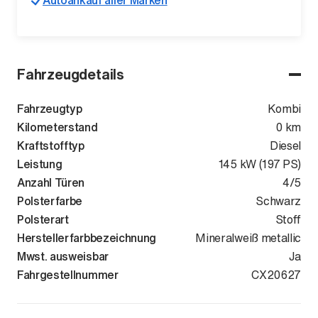
Autoankauf aller Marken
Fahrzeugdetails
Fahrzeugtyp
Kombi
Kilometerstand
0 km
Kraftstofftyp
Diesel
Leistung
145 kW (197 PS)
Anzahl Türen
4/5
Polsterfarbe
Schwarz
Polsterart
Stoff
Herstellerfarbbezeichnung
Mineralweiß metallic
Mwst. ausweisbar
Ja
Fahrgestellnummer
WBA21GW020
CX20627