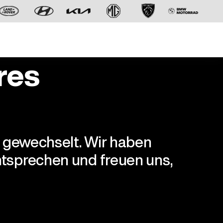
res
r gewechselt. Wir haben
Der neue BMW X5.
tsprechen und freuen uns,
Geschaffen, um vorauszugehen.