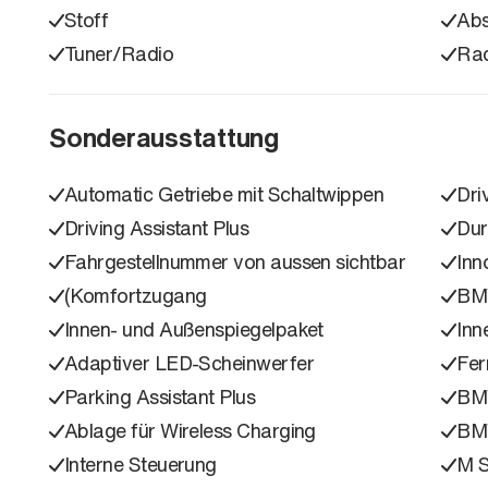
Stoff
Ab
Tuner/Radio
Ra
Sonderausstattung
Automatic Getriebe mit Schaltwippen
Dri
Driving Assistant Plus
Dur
Fahrgestellnummer von aussen sichtbar
Inn
(Komfortzugang
BMW
Innen- und Außenspiegelpaket
Inn
Adaptiver LED-Scheinwerfer
Fer
Parking Assistant Plus
BM
Ablage für Wireless Charging
BMW
Interne Steuerung
M S