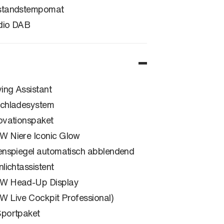
standstempomat
dio DAB
ving Assistant
chladesystem
ovationspaket
 Niere Iconic Glow
enspiegel automatisch abblendend
nlichtassistent
W Head-Up Display
 Live Cockpit Professional)
portpaket