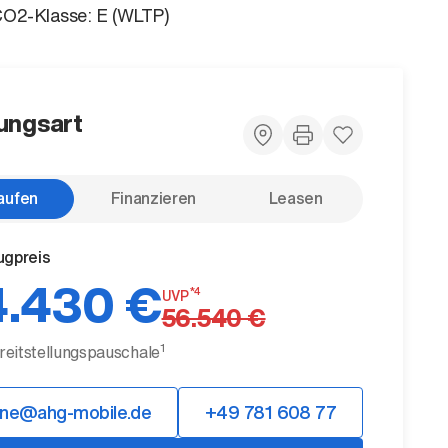
CO2-Klasse: E (WLTP)
ungsart
aufen
Finanzieren
Leasen
ugpreis
.430 €
*4
UVP
56.540 €
1
ereitstellungspauschale
ine@ahg-mobile.de
+49 781 608 77