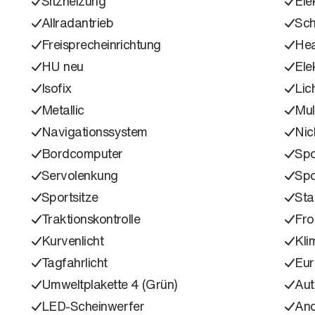
Sitzheizung
Ele
Allradantrieb
Sch
Freisprecheinrichtung
Hea
HU neu
Ele
Isofix
Lic
Metallic
Mul
Navigationssystem
Nic
Bordcomputer
Spo
Servolenkung
Spo
Sportsitze
Sta
Traktionskontrolle
Fro
Kurvenlicht
Kli
Tagfahrlicht
Eu
Umweltplakette 4 (Grün)
Aut
LED-Scheinwerfer
An