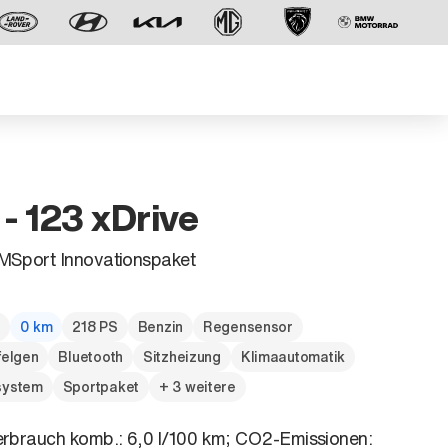
 123 xDrive
MSport Innovationspaket
Der neue BMW X5.
Geschaffen, um vorauszugehen.
g
0 km
218 PS
Benzin
Regensensor
felgen
Bluetooth
Sitzheizung
Klimaautomatik
system
Sportpaket
+ 3 weitere
erbrauch komb.: 6,0 l/100 km; CO2-Emissionen: