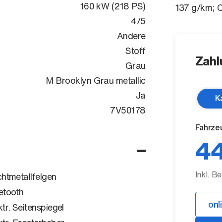
160 kW (218 PS)
137 g/km; 
4/5
Andere
Stoff
Zahl
Grau
M Brooklyn Grau metallic
Ja
K
WBA61GE090
7V50178
Fahrze
44
Inkl. B
chtmetallfelgen
etooth
onl
ktr. Seitenspiegel