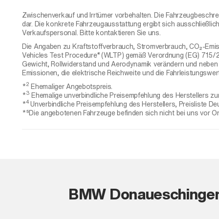
Zwischenverkauf und Irrtümer vorbehalten. Die Fahrzeugbeschreib
dar. Die konkrete Fahrzeugausstattung ergibt sich ausschließl
Verkaufspersonal. Bitte kontaktieren Sie uns.
Die Angaben zu Kraftstoffverbrauch, Stromverbrauch, CO₂-Emis
Vehicles Test Procedure“ (WLTP) gemäß Verordnung (EG) 715/200
Gewicht, Rollwiderstand und Aerodynamik verändern und neben W
Emissionen, die elektrische Reichweite und die Fahrleistungswer
2
*
Ehemaliger Angebotspreis.
3
*
Ehemalige unverbindliche Preisempfehlung des Herstellers zum
4
*
Unverbindliche Preisempfehlung des Herstellers, Preisliste De
*⁵Die angebotenen Fahrzeuge befinden sich nicht bei uns vor Ort
BMW Donaueschinge