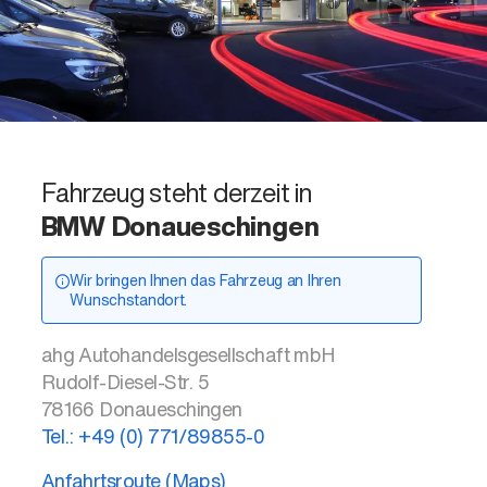
Fahrzeug steht derzeit in
BMW Donaueschingen
Wir bringen Ihnen das Fahrzeug an Ihren
Wunschstandort.
ahg Autohandelsgesellschaft mbH
Rudolf-Diesel-Str. 5
78166
Donaueschingen
Tel.:
+49 (0) 771/89855-0
Anfahrtsroute (Maps)