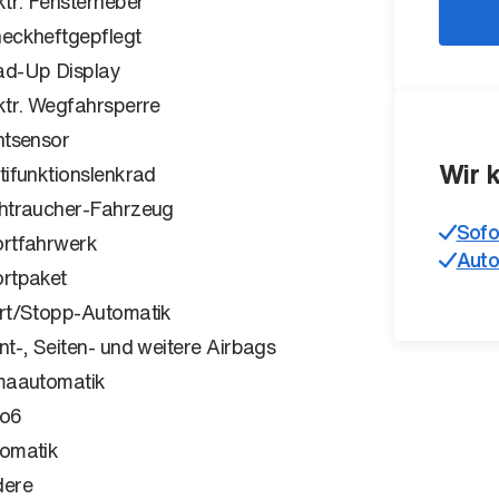
ktr. Fensterheber
eckheftgepflegt
d-Up Display
ktr. Wegfahrsperre
htsensor
Wir 
tifunktionslenkrad
htraucher-Fahrzeug
Sofo
rtfahrwerk
Auto
rtpaket
rt/Stopp-Automatik
nt-, Seiten- und weitere Airbags
maautomatik
ro6
omatik
dere