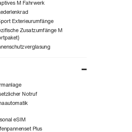
ptives M Fahrwerk
ederlenkrad
port Exterieurumfänge
zifische Zusatzumfänge M
rtpaket)
nenschutzverglasung
rmanlage
etzlicher Notruf
maautomatik
sonal eSIM
fenpannenset Plus