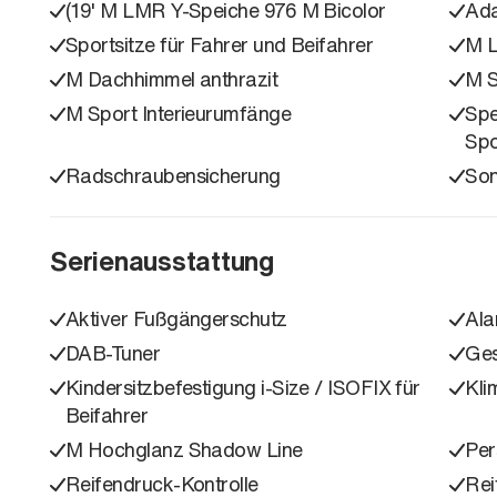
(19' M LMR Y-Speiche 976 M Bicolor
Ada
Sportsitze für Fahrer und Beifahrer
M L
M Dachhimmel anthrazit
M S
M Sport Interieurumfänge
Spe
Spo
Radschraubensicherung
Son
Serienausstattung
Aktiver Fußgängerschutz
Ala
DAB-Tuner
Ges
Kindersitzbefestigung i-Size / ISOFIX für
Kli
Beifahrer
M Hochglanz Shadow Line
Per
Reifendruck-Kontrolle
Rei