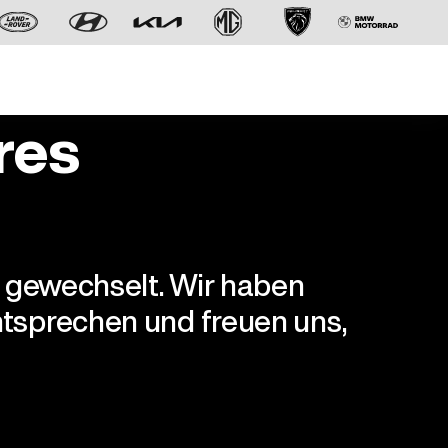
res
r gewechselt. Wir haben
Der neue BMW X5.
tsprechen und freuen uns,
Geschaffen, um vorauszugehen.