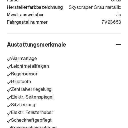
Herstellerfarbbezeichnung
Skyscraper Grau metallic
Mwst. ausweisbar
Ja
Fahrgestellnummer
WBA81GE090
7V23653
Austattungsmerkmale
Alarmanlage
Leichtmetallfelgen
Regensensor
Bluetooth
Zentralverriegelung
Elektr. Seitenspiegel
Sitzheizung
Elektr. Fensterheber
Scheckheftgepflegt
Freisprecheinrichtung