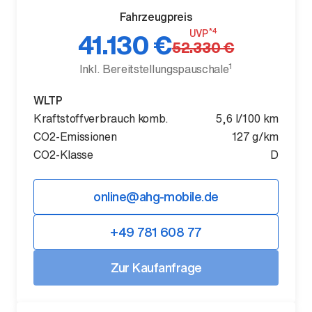
Fahrzeugpreis
*4
UVP
41.130 €
52.330 €
1
Inkl. Bereitstellungspauschale
Der neue BMW X5.
WLTP
Geschaffen, um vorauszugehen.
Kraftstoffverbrauch komb.
5,6 l/100 km
CO2-Emissionen
127 g/km
CO2-Klasse
D
online@ahg-mobile.de
+49 781 608 77
Zur Kaufanfrage