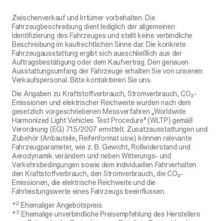
Zwischenverkauf und Irrtümer vorbehalten. Die
Fahrzeugbeschreibung dient lediglich der allgemeinen
Identifizierung des Fahrzeuges und stellt keine verbindliche
Beschreibung im kaufrechtlichen Sinne dar. Die konkrete
Fahrzeugausstattung ergibt sich ausschließlich aus der
Auftragsbestätigung oder dem Kaufvertrag. Den genauen
Ausstattungsumfang der Fahrzeuge erhalten Sie von unserem
Verkaufspersonal. Bitte kontaktieren Sie uns.
Die Angaben zu Kraftstoffverbrauch, Stromverbrauch, CO₂-
Emissionen und elektrischer Reichweite wurden nach dem
gesetzlich vorgeschriebenen Messverfahren „Worldwide
Harmonized Light Vehicles Test Procedure“ (WLTP) gemäß
Verordnung (EG) 715/2007 ermittelt. Zusatzausstattungen und
Zubehör (Anbauteile, Reifenformat usw.) können relevante
Fahrzeugparameter, wie z. B. Gewicht, Rollwiderstand und
Aerodynamik verändern und neben Witterungs- und
Verkehrsbedingungen sowie dem individuellen Fahrverhalten
den Kraftstoffverbrauch, den Stromverbrauch, die CO₂-
Emissionen, die elektrische Reichweite und die
Fahrleistungswerte eines Fahrzeugs beeinflussen.
2
*
Ehemaliger Angebotspreis.
3
*
Ehemalige unverbindliche Preisempfehlung des Herstellers