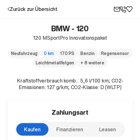
Zurück zur Übersicht
BMW - 120
120 MSportPro Innovationspaket
Aktion
Neufahrzeug
0 km
170 PS
Benzin
Regensensor
Leichtmetallfelgen
+ 8 weitere
Kraftstoffverbrauch komb.: 5,6 l/100 km; CO2-
Emissionen: 127 g/km; CO2-Klasse: D (WLTP)
Unternehmen
Zahlungsart
Standorte
Karriere
Kaufen
Finanzieren
Leasen
News