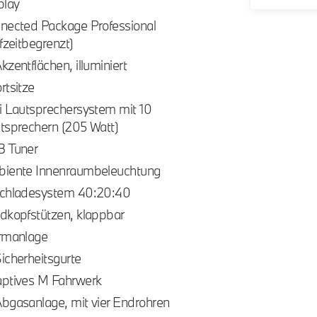
play
nected Package Professional
ufzeitbegrenzt)
kzentflächen, illuminiert
rtsitze
i Lautsprechersystem mit 10
tsprechern (205 Watt)
 Tuner
iente Innenraumbeleuchtung
chladesystem 40:20:40
dkopfstützen, klappbar
rmanlage
icherheitsgurte
ptives M Fahrwerk
bgasanlage, mit vier Endrohren