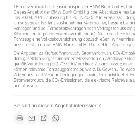
1 Ein unverbindliches Leasingbeispiel der BMW Bank GmbH, Lili
Dieses Angebot der BMW Bank GmbH gilt bei Abschluss eines Le
bis 30.09.2026. Zulassung bis 30.12.2026. Alle Preise zzgl. der 
Umsatzsteuer. Ist der Leasingnehmer Verbraucher, besteht bei 
Verträgen und bei Fernabsatzverträgen nach Vertragsschluss ein 
Kilometerleasing ohne Erwerbsverpflichtung). Nach den Leasingbe
Fahrzeug eine Vollkaskoversicherung abzuschließen. Wir vermitte
ausschließlich an die BMW Bank GmbH. Druckfehler, Änderungen 
Die Angaben zu Kraftstoffverbrauch, Stromverbrauch, CO₂-Emissi
dem gesetzlich vorgeschriebenen Messverfahren „Worldwide Harm
gemäß Verordnung (EG) 715/2007 ermittelt. Zusatzausstattungen 
können relevante Fahrzeugparameter, wie z. B. Gewicht, Rollwi
Witterungs- und Verkehrsbedingungen sowie dem individuellen Fah
Stromverbrauch, die CO₂-Emissionen, die elektrische Reichweite 
beeinflussen.
Sie sind an diesem Angebot interessiert?