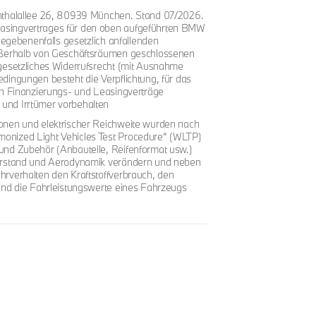
enthalallee 26, 80939 München. Stand 07/2026.
asingvertrages für den oben aufgeführten BMW
gegebenenfalls gesetzlich anfallenden
außerhalb von Geschäftsräumen geschlossenen
gesetzliches Widerrufsrecht (mit Ausnahme
dingungen besteht die Verpflichtung, für das
ln Finanzierungs- und Leasingverträge
und Irrtümer vorbehalten
onen und elektrischer Reichweite wurden nach
onized Light Vehicles Test Procedure“ (WLTP)
und Zubehör (Anbauteile, Reifenformat usw.)
derstand und Aerodynamik verändern und neben
rverhalten den Kraftstoffverbrauch, den
und die Fahrleistungswerte eines Fahrzeugs