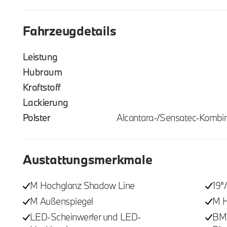
Fahrzeugdetails
Leistung
Hubraum
Kraftstoff
Lackierung
Polster
Alcantara-/Sensatec-Kombi
Austattungsmerkmale
M Hochglanz Shadow Line
19"
M Außenspiegel
M H
LED-Scheinwerfer und LED-
BMW