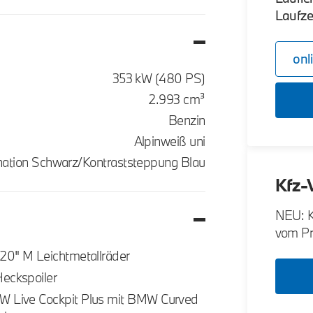
Laufze
onl
353 kW (480 PS)
2.993 cm³
Benzin
Alpinweiß uni
nation Schwarz/Kontraststeppung Blau
Kfz-
NEU: K
vom Pro
/20" M Leichtmetallräder
eckspoiler
 Live Cockpit Plus mit BMW Curved