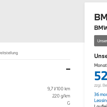
BM
BMW
Unser
eitstellung
Unse
Monatl
52
zzgl. B
9,7 l/100 km
36 mon
220 g/km
Leasi
G
Lauflei