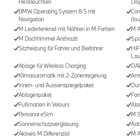
Heckleuchten
Dis
BMW Operating System 8.5 mit
Con
Navigation
(la
M Lederlenkrad mit Nähten in M Farben
M A
M Dachhimmel Anthrazit
Spo
Sitzheizung für Fahrer und Beifahrer
HiF
Lau
Ablage für Wireless Charging
DAB
Klimaautomatik mit 2-Zonenregelung
Amb
Innen- und Aussenspiegelpaket
Dur
Ablagenpaket
Fon
Fußmatten in Velours
Ala
Personal eSim
M S
Sonnenschutzverglasung
Ada
Aktives M Differenzial
M A