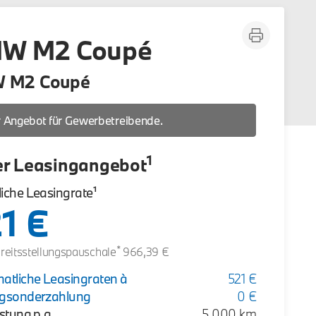
W M2 Coupé
 M2 Coupé
 Angebot für Gewerbetreibende.
1
r Leasingangebot
iche Leasingrate¹
1 €
*
ereitsstellungspauschale
966,39 €
atliche Leasingraten à
521 €
ngsonderzahlung
0 €
stung p.a.
5.000 km