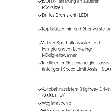
ISOFIX-Halterung an äußeren
Rücksitzen
Drittes Bremslicht (LED)
Kopfstützen hinten höhenverstellba
Aktiver Spurhalteassistent mit
korrigierendem Lenkeingriff,
Müdigkeitswarner
Intelligenter Geschwindigkeitsassis
(Intelligent Speed Limit Assist, ISLA)
Autobahnassistent (Highway Drivi
Assist, HDA)
Wegfahrsperre
Wärmeschutzverglasung