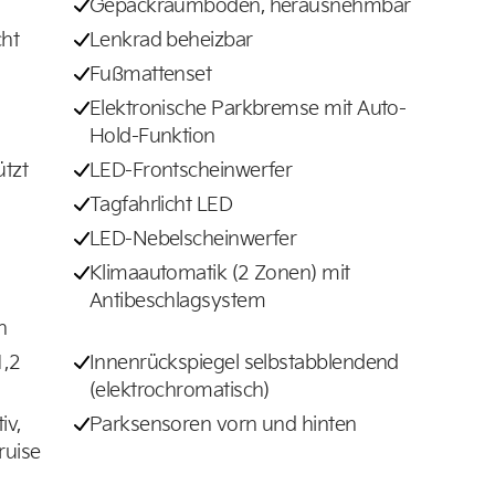
Gepäckraumboden, herausnehmbar
cht
Lenkrad beheizbar
Fußmattenset
Elektronische Parkbremse mit Auto-
Hold-Funktion
ützt
LED-Frontscheinwerfer
Tagfahrlicht LED
LED-Nebelscheinwerfer
Klimaautomatik (2 Zonen) mit
Antibeschlagsystem
n
1,2
Innenrückspiegel selbstabblendend
(elektrochromatisch)
iv,
Parksensoren vorn und hinten
ruise