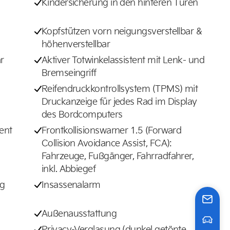
Kindersicherung in den hinteren Türen
Kopfstützen vorn neigungsverstellbar &
höhenverstellbar
r
Aktiver Totwinkelassistent mit Lenk- und
Bremseingriff
Reifendruckkontrollsystem (TPMS) mit
Druckanzeige für jedes Rad im Display
des Bordcomputers
tent
Frontkollisionswarner 1.5 (Forward
Collision Avoidance Assist, FCA):
Fahrzeuge, Fußgänger, Fahrradfahrer,
inkl. Abbiegef
ng
Insassenalarm
Außenausstattung
Privacy-Verglasung (dunkel getönte