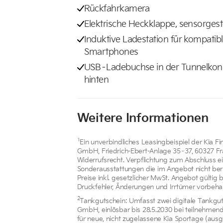
Rückfahrkamera
Elektrische Heckklappe, sensorges
Induktive Ladestation für kompatib
Smartphones
USB–Ladebuchse in der Tunnelkon
hinten
Weitere Informationen
1
Ein unverbindliches Leasingbeispiel der Kia F
GmbH, Friedrich-Ebert-Anlage 35–37, 60327 Fr
Widerrufsrecht. Verpflichtung zum Abschluss e
Sonderausstattungen die im Angebot nicht berüc
Preise inkl. gesetzlicher MwSt. Angebot gültig 
Druckfehler, Änderungen und Irrtümer vorbehal
2
Tankgutschein: Umfasst zwei digitale Tankgut
GmbH, einlösbar bis 28.5.2030 bei teilnehmende
für neue, nicht zugelassene Kia Sportage (