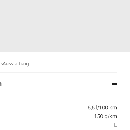
ls
Ausstattung
n
6,6 l/100 km
150 g/km
E