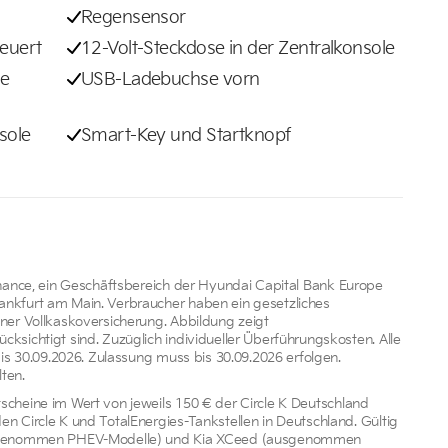
Regensensor
teuert
12-Volt-Steckdose in der Zentralkonsole
le
USB-Ladebuchse vorn
sole
Smart-Key und Startknopf
inance, ein Geschäftsbereich der Hyundai Capital Bank Europe
ankfurt am Main. Verbraucher haben ein gesetzliches
iner Vollkaskoversicherung. Abbildung zeigt
ksichtigt sind. Zuzüglich individueller Überführungskosten. Alle
bis 30.09.2026. Zulassung muss bis 30.09.2026 erfolgen.
ten.
scheine im Wert von jeweils 150 € der Circle K Deutschland
n Circle K und TotalEnergies-Tankstellen in Deutschland. Gültig
ausgenommen PHEV-Modelle) und Kia XCeed (ausgenommen