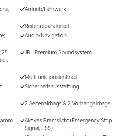
che,
Antrieb/Fahrwerk
Reifenreparaturset
te;
Audio/Navigation
0,25
JBL Premium Soundsystem
ect,
Multifunktionslenkrad
t
Sicherheitsausstattung
2 Seitenairbags & 2 Vorhangairbags
ogramm
Aktives Bremslicht (Emergency Stop
Signal, ESS)