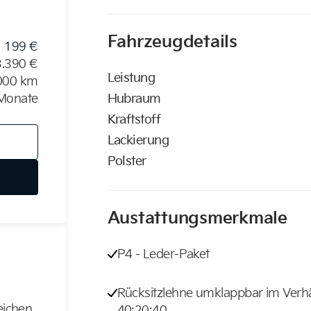
Fahrzeugdetails
199 €
3.390 €
Leistung
000 km
Monate
Hubraum
Kraftstoff
Lackierung
Polster
Austattungsmerkmale
P4 - Leder-Paket
Rücksitzlehne umklappbar im Verhä
leichen
40:20:40