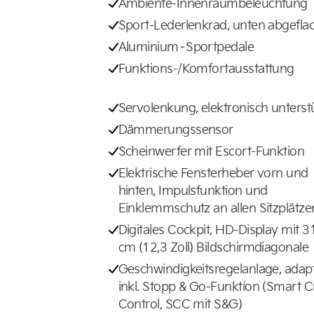
Ambiente-Innenraumbeleuchtung
Sport-Lederlenkrad, unten abgefla
Aluminium–Sportpedale
Funktions-/Komfortausstattung
Servolenkung, elektronisch unterst
Dämmerungssensor
Scheinwerfer mit Escort-Funktion
Elektrische Fensterheber vorn und
hinten, Impulsfunktion und
Einklemmschutz an allen Sitzplätze
Digitales Cockpit, HD-Display mit 3
cm (12,3 Zoll) Bildschirmdiagonale
Geschwindigkeitsregelanlage, adapt
inkl. Stopp & Go-Funktion (Smart C
Control, SCC mit S&G)