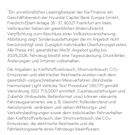
1
Ein unverbindliches Leasingbeispiel der Kia Finance, ein
Geschäftsbereich der Hyundai Capital Bank Europe GmbH,
Friedrich-Ebert-Anlage 35–37, 60327 Frankfurt am Main.
Verbraucher haben ein gesetzliches Widerrufsrecht.
Verpflichtung zum Abschluss einer Vollkaskoversicherung.
Abbildung zeigt Sonderausstattungen die im Angebot nicht
berücksichtigt sind. Zuzüglich individueller Überführungskosten.
Alle Preise inkl. gesetzlicher MwSt. Angebot gültig bis
30.09.2026. Fahrzeug besitzt eine Tageszulassung. Druckfehler,
Änderungen und Irrtümer vorbehalten.
Die Angaben zu Kraftstoffverbrauch, Stromverbrauch, CO₂-
Emissionen und elektrischer Reichweite wurden nach dem
gesetzlich vorgeschriebenen Messverfahren „Worldwide
Harmonized Light Vehicles Test Procedure“ (WLTP) gemäß
Verordnung (EG) 715/2007 ermittelt. Zusatzausstattungen und
Zubehör (Anbauteile, Reifenformat usw.) können relevante
Fahrzeugparameter, wie z. B. Gewicht, Rollwiderstand und
Aerodynamik verändern und neben Witterungs- und
Verkehrsbedingungen sowie dem individuellen Fahrverhalten
den Kraftstoffverbrauch, den Stromverbrauch, die CO₂-
Emissionen, die elektrische Reichweite und die
Fahrleistungswerte eines Fahrzeugs beeinflussen.