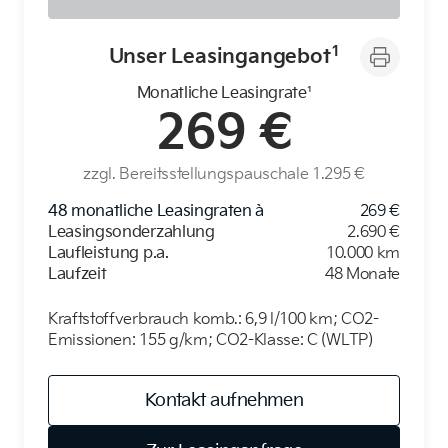
1
Unser Leasingangebot
Monatliche Leasingrate¹
269 €
Der neue BMW X5.
Geschaffen, um vorauszugehen.
zzgl. Bereitsstellungspauschale
1.295 €
48 monatliche Leasingraten à
269 €
Leasingsonderzahlung
2.690 €
Laufleistung p.a.
10.000 km
Laufzeit
48 Monate
Kraftstoffverbrauch komb.: 6,9 l/100 km; CO2-
Emissionen: 155 g/km; CO2-Klasse: C (WLTP)
Kontakt aufnehmen