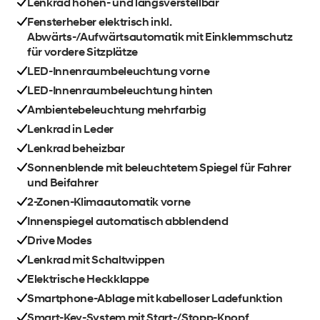
Lenkrad höhen- und längsverstellbar
Fensterheber elektrisch inkl.
Abwärts-/Aufwärtsautomatik mit Einklemmschutz
für vordere Sitzplätze
LED-Innenraumbeleuchtung vorne
LED-Innenraumbeleuchtung hinten
Ambientebeleuchtung mehrfarbig
Lenkrad in Leder
Lenkrad beheizbar
Sonnenblende mit beleuchtetem Spiegel für Fahrer
und Beifahrer
2-Zonen-Klimaautomatik vorne
Innenspiegel automatisch abblendend
Drive Modes
Lenkrad mit Schaltwippen
Elektrische Heckklappe
Smartphone-Ablage mit kabelloser Ladefunktion
Smart-Key-System mit Start-/Stopp-Knopf