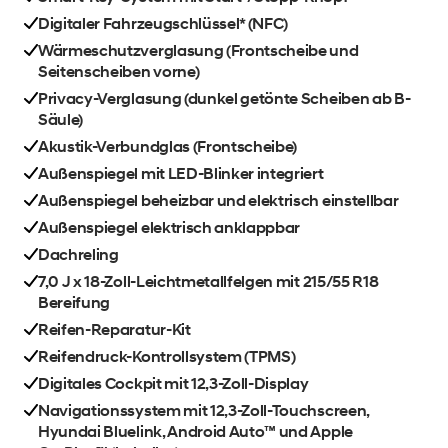
Digitaler Fahrzeugschlüssel* (NFC)
Wärmeschutzverglasung (Frontscheibe und
Seitenscheiben vorne)
Privacy-Verglasung (dunkel getönte Scheiben ab B-
Säule)
Akustik-Verbundglas (Frontscheibe)
Außenspiegel mit LED-Blinker integriert
Außenspiegel beheizbar und elektrisch einstellbar
Außenspiegel elektrisch anklappbar
Dachreling
7,0 J x 18-Zoll-Leichtmetallfelgen mit 215/55 R18
Bereifung
Reifen-Reparatur-Kit
Reifendruck-Kontrollsystem (TPMS)
Digitales Cockpit mit 12,3-Zoll-Display
Navigationssystem mit 12,3-Zoll-Touchscreen,
Hyundai Bluelink, Android Auto™ und Apple