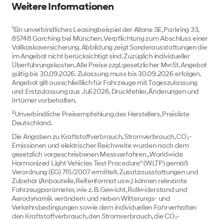
Weitere Informationen
1
Ein unverbindliches Leasingbeispiel der Allane SE, Parkring 33,
85748 Garching bei München. Verpflichtung zum Abschluss einer
Vollkaskoversicherung. Abbildung zeigt Sonderausstattungen die
im Angebot nicht berücksichtigt sind. Zuzüglich individueller
Überführungskosten. Alle Preise zzgl. gesetzlicher MwSt. Angebot
gültig bis 30.09.2026. Zulassung muss bis 30.09.2026 erfolgen.
Angebot gilt ausschließlich für Fahrzeuge mit Tageszulassung
und Erstzulassung aus Juli 2026. Druckfehler, Änderungen und
Irrtümer vorbehalten.
2
Unverbindliche Preisempfehlung des Herstellers, Preisliste
Deutschland.
Die Angaben zu Kraftstoffverbrauch, Stromverbrauch, CO₂-
Emissionen und elektrischer Reichweite wurden nach dem
gesetzlich vorgeschriebenen Messverfahren „Worldwide
Harmonized Light Vehicles Test Procedure“ (WLTP) gemäß
Verordnung (EG) 715/2007 ermittelt. Zusatzausstattungen und
Zubehör (Anbauteile, Reifenformat usw.) können relevante
Fahrzeugparameter, wie z. B. Gewicht, Rollwiderstand und
Aerodynamik verändern und neben Witterungs- und
Verkehrsbedingungen sowie dem individuellen Fahrverhalten
den Kraftstoffverbrauch, den Stromverbrauch, die CO₂-