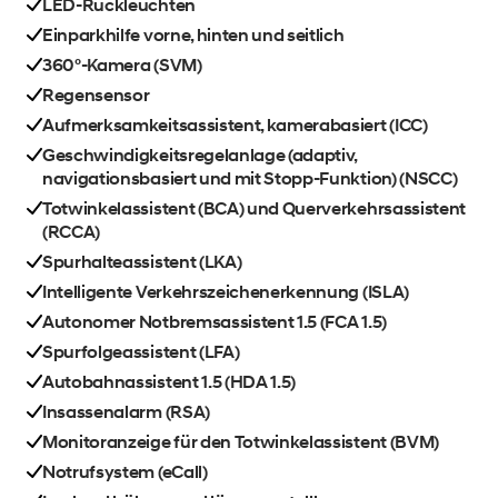
LED-Rückleuchten
Einparkhilfe vorne, hinten und seitlich
360°-Kamera (SVM)
Regensensor
Aufmerksamkeitsassistent, kamerabasiert (ICC)
Geschwindigkeitsregelanlage (adaptiv,
navigationsbasiert und mit Stopp-Funktion) (NSCC)
Totwinkelassistent (BCA) und Querverkehrsassistent
(RCCA)
Spurhalteassistent (LKA)
Intelligente Verkehrszeichenerkennung (ISLA)
Autonomer Notbremsassistent 1.5 (FCA 1.5)
Spurfolgeassistent (LFA)
Autobahnassistent 1.5 (HDA 1.5)
Insassenalarm (RSA)
Monitoranzeige für den Totwinkelassistent (BVM)
Notrufsystem (eCall)