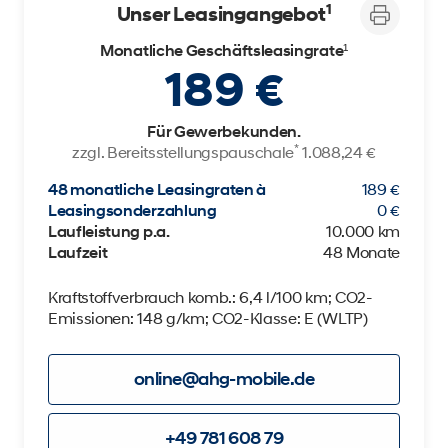
1
Unser Leasingangebot
Monatliche Geschäftsleasingrate¹
189 €
Der neue BMW X5.
Für Gewerbekunden.
*
zzgl. Bereitsstellungspauschale
1.088,24 €
Geschaffen, um vorauszugehen.
48 monatliche Leasingraten à
189 €
Leasingsonderzahlung
0 €
Laufleistung p.a.
10.000 km
Laufzeit
48 Monate
Kraftstoffverbrauch komb.: 6,4 l/100 km; CO2-
Emissionen: 148 g/km; CO2-Klasse: E (WLTP)
online@ahg-mobile.de
+49 781 608 79