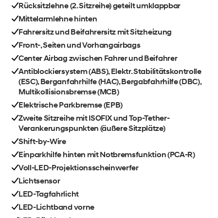
Rücksitzlehne (2. Sitzreihe) geteilt umklappbar
Mittelarmlehne hinten
Fahrersitz und Beifahrersitz mit Sitzheizung
Front-, Seiten und Vorhangairbags
Center Airbag zwischen Fahrer und Beifahrer
Antiblockiersystem (ABS), Elektr. Stabilitätskontrolle
(ESC), Berganfahrhilfe (HAC), Bergabfahrhilfe (DBC),
Multikollisionsbremse (MCB)
Elektrische Parkbremse (EPB)
Zweite Sitzreihe mit ISOFIX und Top-Tether-
Verankerungspunkten (äußere Sitzplätze)
Shift-by-Wire
Einparkhilfe hinten mit Notbremsfunktion (PCA-R)
Voll-LED-Projektionsscheinwerfer
Lichtsensor
LED-Tagfahrlicht
LED-Lichtband vorne