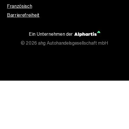
Französisch
Barrierefreiheit
Ein Unternehmen der
Der neue BMW X5.
©
2026
ahg Autohandelsgesellschaft mbH
Geschaffen, um vorauszugehen.