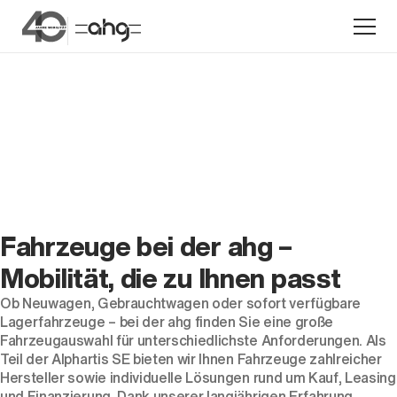
Aktion
Fahrzeuge bei der ahg –
Mobilität, die zu Ihnen passt
Ob
Neuwagen
,
Gebrauchtwagen
oder
sofort verfügbare
Unternehmen
Lagerfahrzeuge
– bei der ahg finden Sie eine große
Standorte
Fahrzeugauswahl für unterschiedlichste Anforderungen. Als
Teil der Alphartis SE bieten wir Ihnen Fahrzeuge zahlreicher
Karriere
Hersteller sowie individuelle Lösungen rund um Kauf, Leasing
News
und Finanzierung. Dank unserer langjährigen Erfahrung,