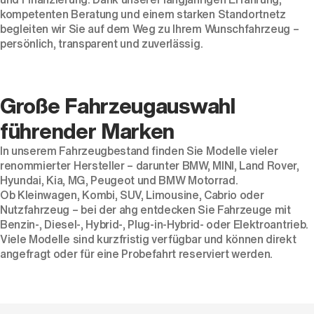
kompetenten Beratung und einem starken Standortnetz
begleiten wir Sie auf dem Weg zu Ihrem Wunschfahrzeug –
persönlich, transparent und zuverlässig.
Der neue BMW X5.
Große Fahrzeugauswahl
Geschaffen, um vorauszugehen.
führender Marken
In unserem Fahrzeugbestand finden Sie Modelle vieler
renommierter Hersteller – darunter
BMW
,
MINI
,
Land Rover
,
Hyundai
,
Kia
,
MG
,
Peugeot
und
BMW Motorrad
.
Ob
Kleinwagen
,
Kombi
,
SUV
,
Limousine
,
Cabrio
oder
Nutzfahrzeug
– bei der ahg entdecken Sie Fahrzeuge mit
Benzin
-,
Diesel
-,
Hybrid
-,
Plug-in-Hybrid
- oder
Elektroantrieb
.
Viele Modelle sind kurzfristig verfügbar und können direkt
angefragt oder für eine Probefahrt reserviert werden.