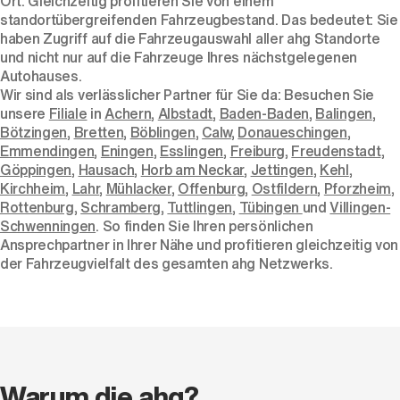
Ort. Gleichzeitig profitieren Sie von einem
standortübergreifenden Fahrzeugbestand. Das bedeutet: Sie
haben Zugriff auf die Fahrzeugauswahl aller ahg Standorte
und nicht nur auf die Fahrzeuge Ihres nächstgelegenen
Autohauses.
Wir sind als verlässlicher Partner für Sie da: Besuchen Sie
unsere
Filiale
in
Achern
,
Albstadt
,
Baden-Baden
,
Balingen
,
Bötzingen
,
Bretten
,
Böblingen
,
Calw
,
Donaueschingen
,
Emmendingen
,
Eningen
,
Esslingen
,
Freiburg
,
Freudenstadt
,
Göppingen
,
Hausach
,
Horb am Neckar
,
Jettingen
,
Kehl
,
Kirchheim
,
Lahr
,
Mühlacker
,
Offenburg
,
Ostfildern
,
Pforzheim
,
Rottenburg
,
Schramberg
,
Tuttlingen
,
Tübingen
und
Villingen-
Schwenningen
. So finden Sie Ihren persönlichen
Ansprechpartner in Ihrer Nähe und profitieren gleichzeitig von
der Fahrzeugvielfalt des gesamten ahg Netzwerks.
Warum die ahg?