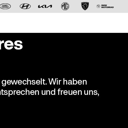
res
r gewechselt. Wir haben
Der neue BMW X5.
tsprechen und freuen uns,
Geschaffen, um vorauszugehen.